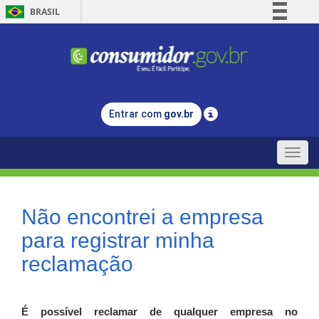
BRASIL
Simplifique!
Comunica BR
Participe
Acesso à informação
Entrar com
gov.br
Legislação
Canais
Toggle
naviga
Não encontrei a empresa
para registrar minha
reclamação
É possível reclamar de qualquer empresa no