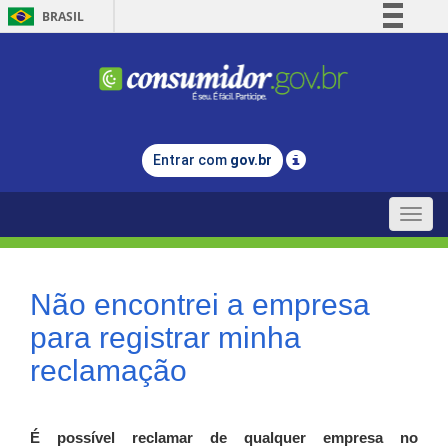
BRASIL
Simplifique!
Comunica BR
Participe
Acesso à informação
Entrar com
gov.br
Legislação
Canais
Toggle
naviga
Não encontrei a empresa
para registrar minha
reclamação
É possível reclamar de qualquer empresa no