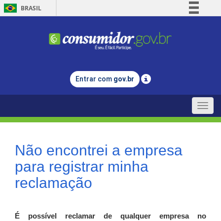
BRASIL
Simplifique!
Comunica BR
Participe
Acesso à informação
Entrar com
gov.br
Legislação
Canais
Toggle
naviga
Não encontrei a empresa
para registrar minha
reclamação
É possível reclamar de qualquer empresa no