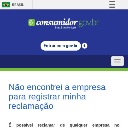
BRASIL
Simplifique!
Comunica BR
Participe
Acesso à informação
Entrar com
gov.br
Legislação
Canais
Toggle
naviga
Não encontrei a empresa
para registrar minha
reclamação
É possível reclamar de qualquer empresa no