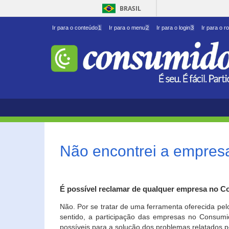
BRASIL
Ir para o conteúdo
1
Ir para o menu
2
Ir para o login
3
Ir para o r
Não encontrei a empresa
É possível reclamar de qualquer empresa no C
Não. Por se tratar de uma ferramenta oferecida pel
sentido, a participação das empresas no Consumid
possíveis para a solução dos problemas relatados p