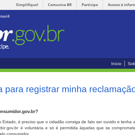
Simplifique!
Comunica BR
Participe
Acesso à infor
odapé
4
Início
Sob
 para registrar minha reclamaçã
onsumidor.gov.br?
o Estado, é preciso que o cidadão consiga de fato ser ouvido e tenha 
or.gov.br é voluntária e só é permitida àquelas que se comprometem
elo consumidor.