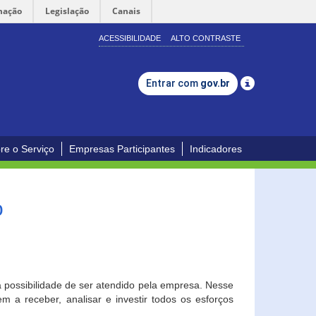
mação
Legislação
Canais
ACESSIBILIDADE
ALTO CONTRASTE
Entrar com
gov.br
re o Serviço
Empresas Participantes
Indicadores
o
a possibilidade de ser atendido pela empresa. Nesse
 a receber, analisar e investir todos os esforços