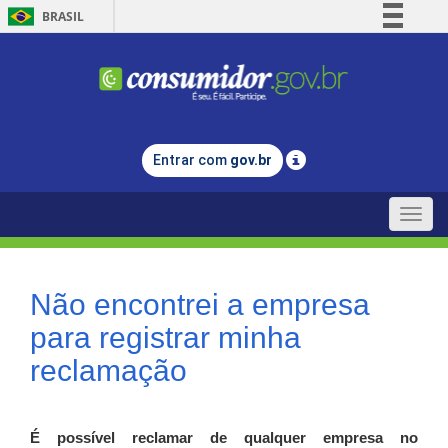
BRASIL
Simplifique!
Comunica BR
Participe
Acesso à informação
Entrar com
gov.br
Legislação
Canais
Toggle
naviga
Não encontrei a empresa
para registrar minha
reclamação
É possível reclamar de qualquer empresa no