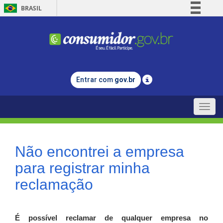
BRASIL
Simplifique!
Comunica BR
Participe
Acesso à informação
Entrar com
gov.br
Legislação
Canais
Toggle
naviga
Não encontrei a empresa
para registrar minha
reclamação
É possível reclamar de qualquer empresa no