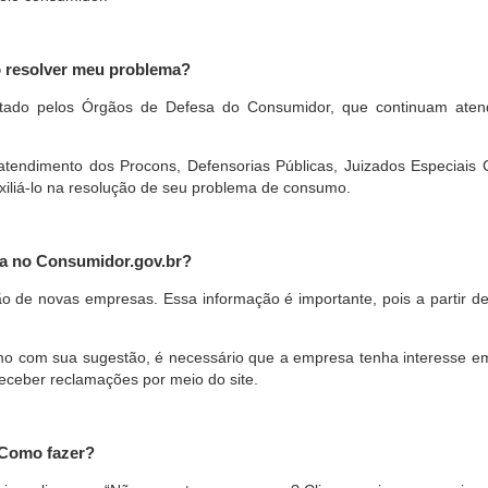
o resolver meu problema?
restado pelos Órgãos de Defesa do Consumidor, que continuam ate
ndimento dos Procons, Defensorias Públicas, Juizados Especiais Cí
xiliá-lo na resolução de seu problema de consumo.
a no Consumidor.gov.br?
ão de novas empresas. Essa informação é importante, pois a partir de
com sua sugestão, é necessário que a empresa tenha interesse em pa
eceber reclamações por meio do site.
 Como fazer?