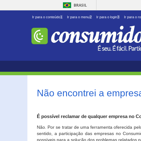
BRASIL
Ir para o conteúdo
1
Ir para o menu
2
Ir para o login
3
Ir para o r
Não encontrei a empresa
É possível reclamar de qualquer empresa no C
Não. Por se tratar de uma ferramenta oferecida pel
sentido, a participação das empresas no Consumid
possíveis para a solução dos problemas relatados p