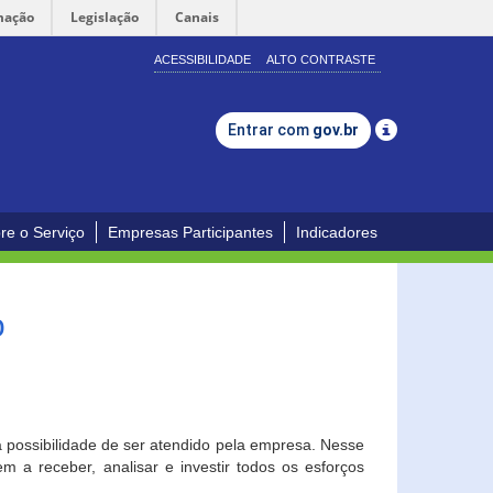
mação
Legislação
Canais
ACESSIBILIDADE
ALTO CONTRASTE
Entrar com
gov.br
re o Serviço
Empresas Participantes
Indicadores
o
a possibilidade de ser atendido pela empresa. Nesse
 a receber, analisar e investir todos os esforços