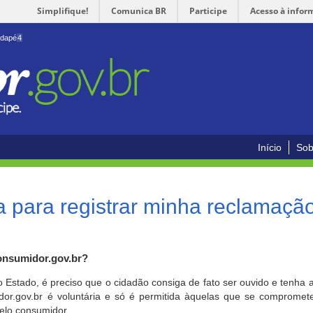
Simplifique!
Comunica BR
Participe
Acesso à infor
odapé
4
Início
Sob
 para registrar minha reclamaçã
onsumidor.gov.br?
o Estado, é preciso que o cidadão consiga de fato ser ouvido e tenha 
or.gov.br é voluntária e só é permitida àquelas que se comprometem
elo consumidor.