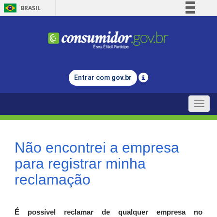
BRASIL
Simplifique!
Comunica BR
Participe
Acesso à informação
Entrar com
gov.br
Legislação
Canais
Toggle
naviga
Não encontrei a empresa
para registrar minha
reclamação
É possível reclamar de qualquer empresa no