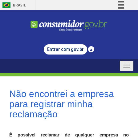
BRASIL
Simplifique!
Comunica BR
Participe
Acesso à informação
Entrar com
gov.br
Legislação
Canais
Toggle
naviga
Não encontrei a empresa
para registrar minha
reclamação
É possível reclamar de qualquer empresa no