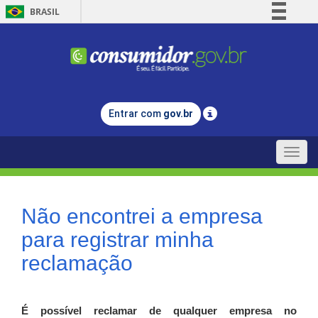
BRASIL
Simplifique!
Comunica BR
Participe
Acesso à informação
Entrar com
gov.br
Legislação
Canais
Toggle
naviga
Não encontrei a empresa
para registrar minha
reclamação
É possível reclamar de qualquer empresa no