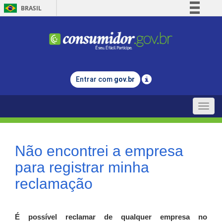
BRASIL
Simplifique!
Comunica BR
Participe
Acesso à informação
Entrar com
gov.br
Legislação
Canais
Toggle
naviga
Não encontrei a empresa
para registrar minha
reclamação
É possível reclamar de qualquer empresa no