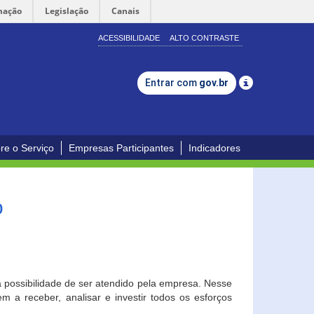
mação
Legislação
Canais
ACESSIBILIDADE
ALTO CONTRASTE
Entrar com
gov.br
re o Serviço
Empresas Participantes
Indicadores
o
a possibilidade de ser atendido pela empresa. Nesse
 a receber, analisar e investir todos os esforços