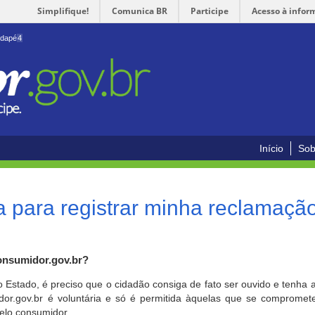
Simplifique!
Comunica BR
Participe
Acesso à infor
odapé
4
Início
Sob
 para registrar minha reclamaçã
onsumidor.gov.br?
o Estado, é preciso que o cidadão consiga de fato ser ouvido e tenha 
or.gov.br é voluntária e só é permitida àquelas que se comprometem
elo consumidor.