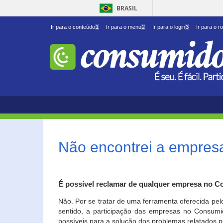
BRASIL
Ir para o conteúdo
1
Ir para o menu
2
Ir para o login
3
Ir para o r
Não encontrei a empresa
É possível reclamar de qualquer empresa no C
Não. Por se tratar de uma ferramenta oferecida pel
sentido, a participação das empresas no Consumid
possíveis para a solução dos problemas relatados p