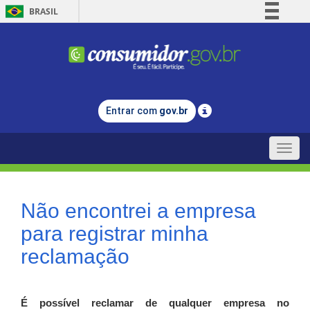
BRASIL
Simplifique!
Comunica BR
Participe
Acesso à informação
Entrar com
gov.br
Legislação
Canais
Toggle
naviga
Não encontrei a empresa
para registrar minha
reclamação
É possível reclamar de qualquer empresa no