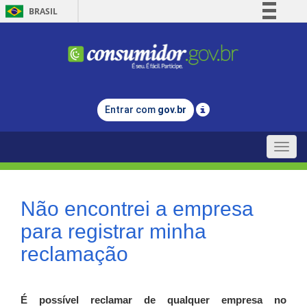
BRASIL
Simplifique!
Comunica BR
Participe
Acesso à informação
Entrar com
gov.br
Legislação
Canais
Toggle
naviga
Não encontrei a empresa
para registrar minha
reclamação
É possível reclamar de qualquer empresa no