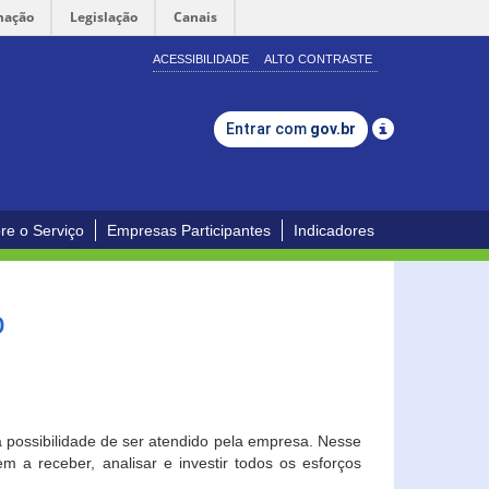
mação
Legislação
Canais
ACESSIBILIDADE
ALTO CONTRASTE
Entrar com
gov.br
re o Serviço
Empresas Participantes
Indicadores
o
a possibilidade de ser atendido pela empresa. Nesse
 a receber, analisar e investir todos os esforços