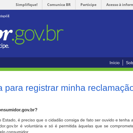
Simplifique!
Comunica BR
Participe
Acesso à infor
odapé
4
Início
Sob
 para registrar minha reclamaçã
onsumidor.gov.br?
o Estado, é preciso que o cidadão consiga de fato ser ouvido e tenha 
or.gov.br é voluntária e só é permitida àquelas que se comprometem
elo consumidor.