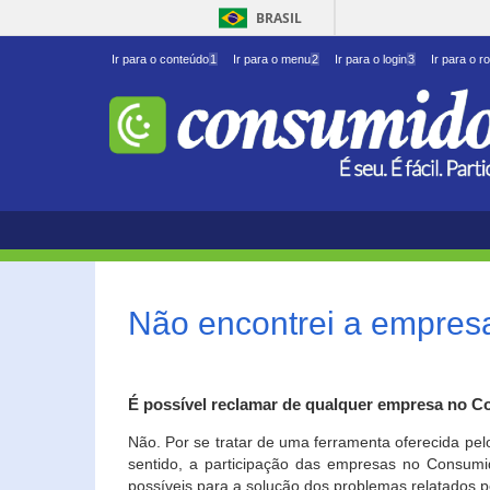
BRASIL
Ir para o conteúdo
1
Ir para o menu
2
Ir para o login
3
Ir para o r
Não encontrei a empresa
É possível reclamar de qualquer empresa no C
Não. Por se tratar de uma ferramenta oferecida pel
sentido, a participação das empresas no Consumid
possíveis para a solução dos problemas relatados p