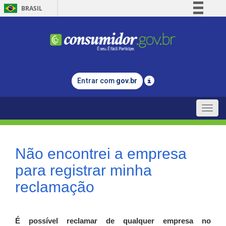
BRASIL
Simplifique!
Comunica BR
Participe
Acesso à informação
Entrar com
gov.br
Legislação
Canais
Toggle
naviga
Não encontrei a empresa
para registrar minha
reclamação
É possível reclamar de qualquer empresa no