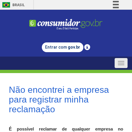
BRASIL
Simplifique!
Comunica BR
Participe
Acesso à informação
Entrar com
gov.br
Legislação
Canais
Toggle
naviga
Não encontrei a empresa
para registrar minha
reclamação
É possível reclamar de qualquer empresa no