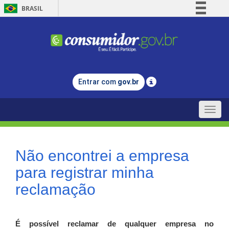
BRASIL
Simplifique!
Comunica BR
Participe
Acesso à informação
Entrar com
gov.br
Legislação
Canais
Toggle
naviga
Não encontrei a empresa
para registrar minha
reclamação
É possível reclamar de qualquer empresa no