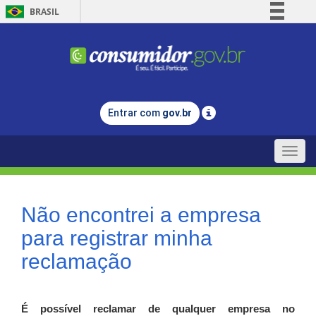
BRASIL
Simplifique!
Comunica BR
Participe
Acesso à informação
Entrar com
gov.br
Legislação
Canais
Toggle
naviga
Não encontrei a empresa
para registrar minha
reclamação
É possível reclamar de qualquer empresa no