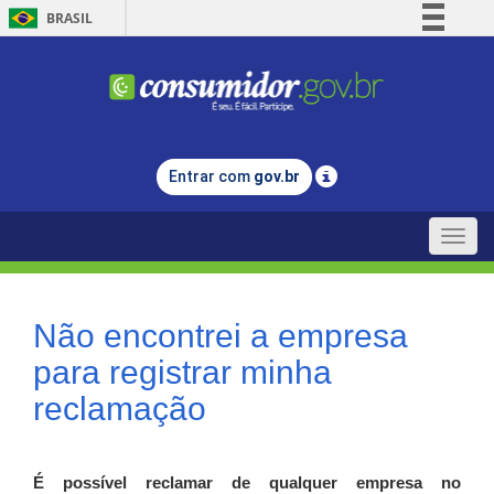
BRASIL
Simplifique!
Comunica BR
Participe
Acesso à informação
Entrar com
gov.br
Legislação
Canais
Toggle
naviga
Não encontrei a empresa
para registrar minha
reclamação
É possível reclamar de qualquer empresa no