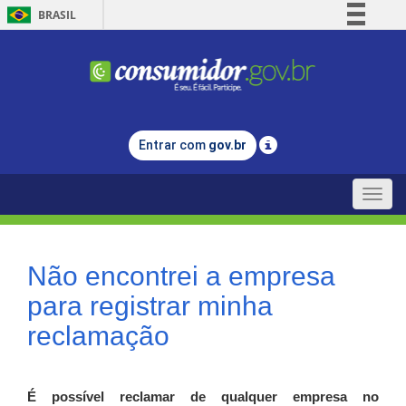
BRASIL
Simplifique!
Comunica BR
Participe
Acesso à informação
Entrar com
gov.br
Legislação
Canais
Toggle
naviga
Não encontrei a empresa
para registrar minha
reclamação
É possível reclamar de qualquer empresa no