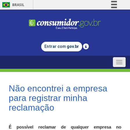
BRASIL
Simplifique!
Comunica BR
Participe
Acesso à informação
Entrar com
gov.br
Legislação
Canais
Toggle
naviga
Não encontrei a empresa
para registrar minha
reclamação
É possível reclamar de qualquer empresa no