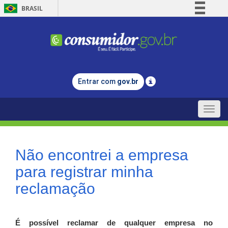
BRASIL
Simplifique!
Comunica BR
Participe
Acesso à informação
Entrar com
gov.br
Legislação
Canais
Toggle
naviga
Não encontrei a empresa
para registrar minha
reclamação
É possível reclamar de qualquer empresa no