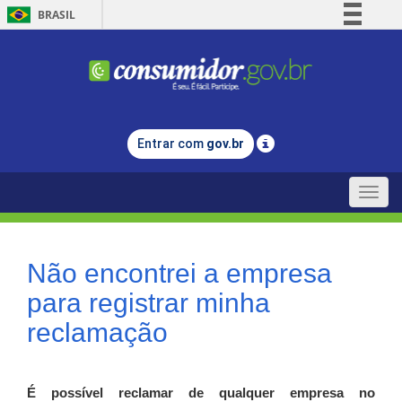
BRASIL
Simplifique!
Comunica BR
Participe
Acesso à informação
Entrar com
gov.br
Legislação
Canais
Toggle
naviga
Não encontrei a empresa
para registrar minha
reclamação
É possível reclamar de qualquer empresa no