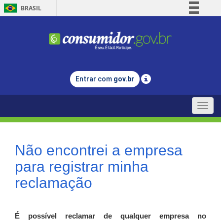
BRASIL
Simplifique!
Comunica BR
Participe
Acesso à informação
Entrar com
gov.br
Legislação
Canais
Toggle
naviga
Não encontrei a empresa
para registrar minha
reclamação
É possível reclamar de qualquer empresa no