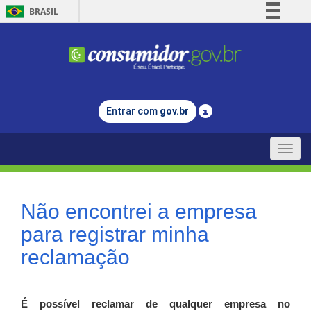
BRASIL
Simplifique!
Comunica BR
Participe
Acesso à informação
Entrar com
gov.br
Legislação
Canais
Toggle
naviga
Não encontrei a empresa
para registrar minha
reclamação
É possível reclamar de qualquer empresa no