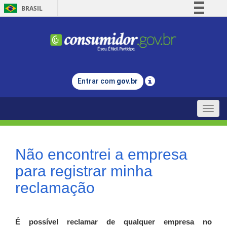
BRASIL
Simplifique!
Comunica BR
Participe
Acesso à informação
Entrar com
gov.br
Legislação
Canais
Toggle
naviga
Não encontrei a empresa
para registrar minha
reclamação
É possível reclamar de qualquer empresa no