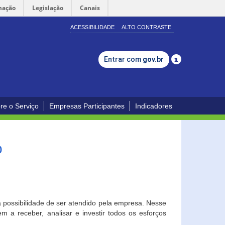
mação
Legislação
Canais
ACESSIBILIDADE
ALTO CONTRASTE
Entrar com
gov.br
re o Serviço
Empresas Participantes
Indicadores
o
a possibilidade de ser atendido pela empresa. Nesse
 a receber, analisar e investir todos os esforços