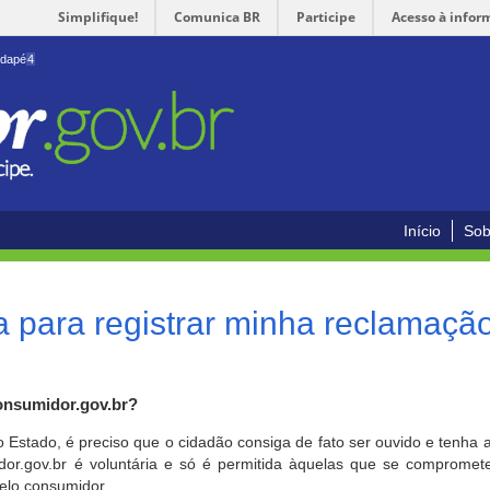
Simplifique!
Comunica BR
Participe
Acesso à infor
odapé
4
Início
Sob
 para registrar minha reclamaçã
onsumidor.gov.br?
o Estado, é preciso que o cidadão consiga de fato ser ouvido e tenha 
or.gov.br é voluntária e só é permitida àquelas que se comprometem
elo consumidor.