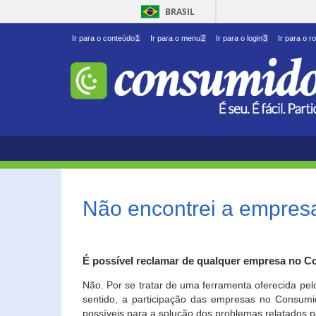
BRASIL
Ir para o conteúdo
1
Ir para o menu
2
Ir para o login
3
Ir para o r
Não encontrei a empresa
É possível reclamar de qualquer empresa no C
Não. Por se tratar de uma ferramenta oferecida pel
sentido, a participação das empresas no Consumid
possíveis para a solução dos problemas relatados p