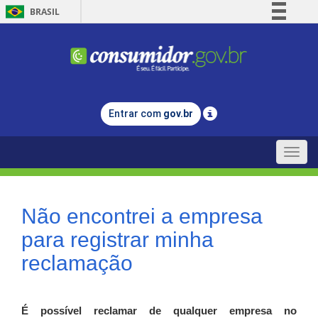
BRASIL
Simplifique!
Comunica BR
Participe
Acesso à informação
Entrar com
gov.br
Legislação
Canais
Toggle
naviga
Não encontrei a empresa
para registrar minha
reclamação
É possível reclamar de qualquer empresa no