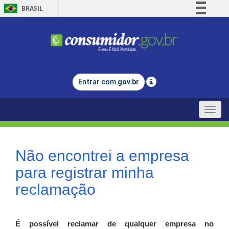
BRASIL
Simplifique!
Comunica BR
Participe
Acesso à informação
Entrar com
gov.br
Legislação
Canais
Toggle
naviga
Não encontrei a empresa
para registrar minha
reclamação
É possível reclamar de qualquer empresa no