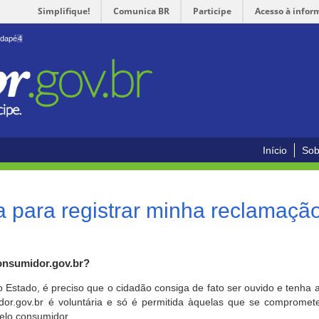
Simplifique!
Comunica BR
Participe
Acesso à infor
odapé
4
Início
Sob
 para registrar minha reclamaçã
onsumidor.gov.br?
o Estado, é preciso que o cidadão consiga de fato ser ouvido e tenha 
or.gov.br é voluntária e só é permitida àquelas que se comprometem
elo consumidor.