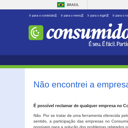
BRASIL
Ir para o conteúdo
1
Ir para o menu
2
Ir para o login
3
Ir para o r
Não encontrei a empresa
É possível reclamar de qualquer empresa no C
Não. Por se tratar de uma ferramenta oferecida pel
sentido, a participação das empresas no Consumid
possíveis para a solução dos problemas relatados p