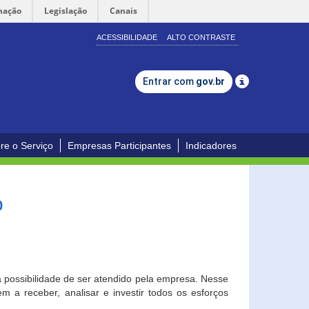
mação
Legislação
Canais
ACESSIBILIDADE
ALTO CONTRASTE
Entrar com
gov.br
re o Serviço
Empresas Participantes
Indicadores
o
a possibilidade de ser atendido pela empresa. Nesse
 a receber, analisar e investir todos os esforços