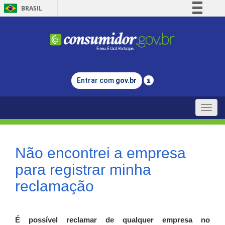
BRASIL
Simplifique!
Comunica BR
Participe
Acesso à informação
Entrar com
gov.br
Legislação
Canais
Toggle
naviga
Não encontrei a empresa
para registrar minha
reclamação
É possível reclamar de qualquer empresa no