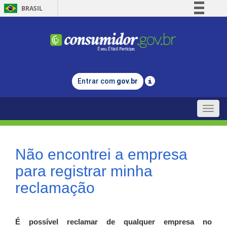
BRASIL
Simplifique!
Comunica BR
Participe
Acesso à informação
Entrar com
gov.br
Legislação
Canais
Toggle
naviga
Não encontrei a empresa
para registrar minha
reclamação
É possível reclamar de qualquer empresa no