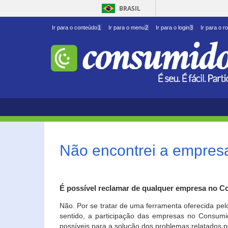
BRASIL
Ir para o conteúdo
1
Ir para o menu
2
Ir para o login
3
Ir para o r
Não encontrei a empresa
É possível reclamar de qualquer empresa no C
Não. Por se tratar de uma ferramenta oferecida pel
sentido, a participação das empresas no Consumid
possíveis para a solução dos problemas relatados p