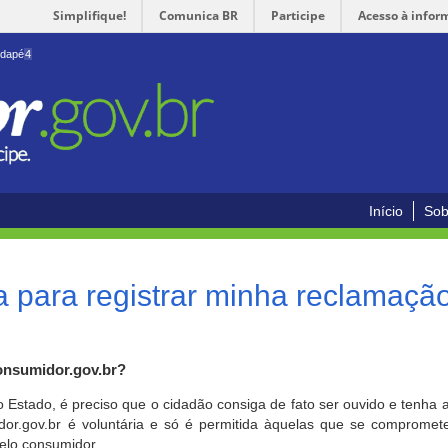
Simplifique!
Comunica BR
Participe
Acesso à infor
odapé
4
Início
Sob
 para registrar minha reclamaçã
onsumidor.gov.br?
o Estado, é preciso que o cidadão consiga de fato ser ouvido e tenha 
or.gov.br é voluntária e só é permitida àquelas que se comprometem
elo consumidor.