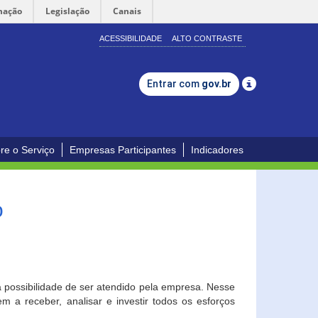
mação
Legislação
Canais
ACESSIBILIDADE
ALTO CONTRASTE
Entrar com
gov.br
re o Serviço
Empresas Participantes
Indicadores
o
a possibilidade de ser atendido pela empresa. Nesse
 a receber, analisar e investir todos os esforços