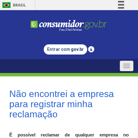
BRASIL
Simplifique!
Comunica BR
Participe
Acesso à informação
Entrar com
gov.br
Legislação
Canais
Toggle
naviga
Não encontrei a empresa
para registrar minha
reclamação
É possível reclamar de qualquer empresa no