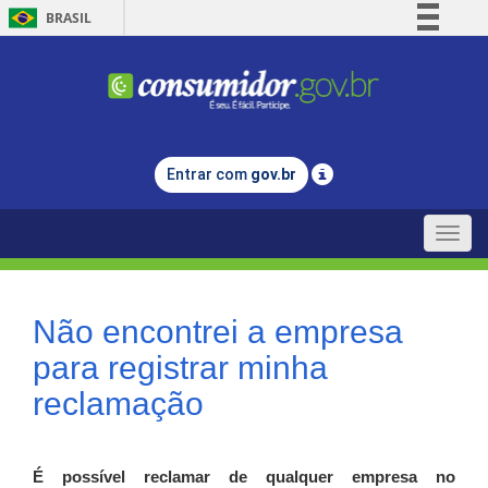
BRASIL
Simplifique!
Comunica BR
Participe
Acesso à informação
Entrar com
gov.br
Legislação
Canais
Toggle
naviga
Não encontrei a empresa
para registrar minha
reclamação
É possível reclamar de qualquer empresa no