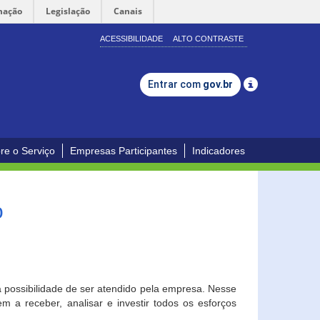
mação
Legislação
Canais
ACESSIBILIDADE
ALTO CONTRASTE
Entrar com
gov.br
re o Serviço
Empresas Participantes
Indicadores
o
a possibilidade de ser atendido pela empresa. Nesse
 a receber, analisar e investir todos os esforços