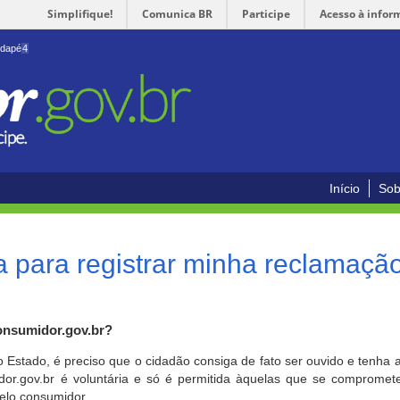
Simplifique!
Comunica BR
Participe
Acesso à infor
odapé
4
Início
Sob
 para registrar minha reclamaçã
onsumidor.gov.br?
o Estado, é preciso que o cidadão consiga de fato ser ouvido e tenha 
or.gov.br é voluntária e só é permitida àquelas que se comprometem
elo consumidor.