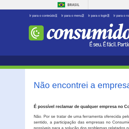
BRASIL
Ir para o conteúdo
1
Ir para o menu
2
Ir para o login
3
Ir para o r
Não encontrei a empresa
É possível reclamar de qualquer empresa no C
Não. Por se tratar de uma ferramenta oferecida pel
sentido, a participação das empresas no Consumid
possíveis para a solução dos problemas relatados p