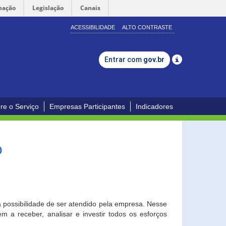
mação
Legislação
Canais
ACESSIBILIDADE
ALTO CONTRASTE
Entrar com
gov.br
re o Serviço
Empresas Participantes
Indicadores
o
a possibilidade de ser atendido pela empresa. Nesse
 a receber, analisar e investir todos os esforços