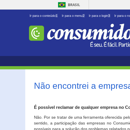
BRASIL
Ir para o conteúdo
1
Ir para o menu
2
Ir para o login
3
Ir para o r
Não encontrei a empresa
É possível reclamar de qualquer empresa no C
Não. Por se tratar de uma ferramenta oferecida pel
sentido, a participação das empresas no Consumid
possíveis para a solução dos problemas relatados p