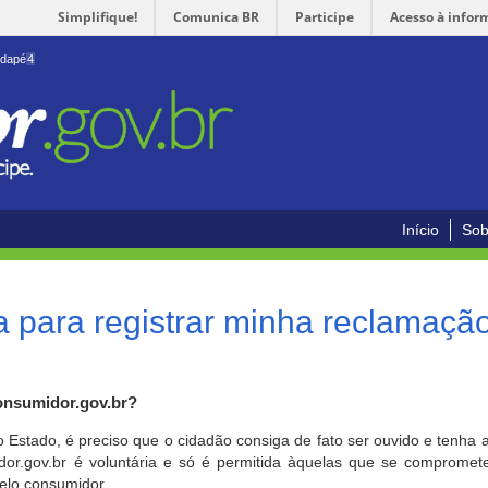
Simplifique!
Comunica BR
Participe
Acesso à infor
odapé
4
Início
Sob
 para registrar minha reclamaçã
onsumidor.gov.br?
o Estado, é preciso que o cidadão consiga de fato ser ouvido e tenha 
or.gov.br é voluntária e só é permitida àquelas que se comprometem
elo consumidor.