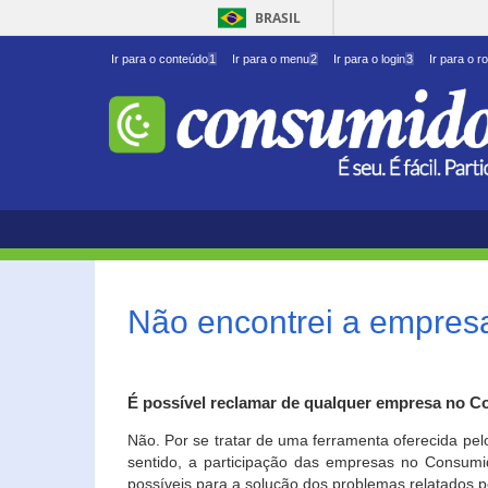
BRASIL
Ir para o conteúdo
1
Ir para o menu
2
Ir para o login
3
Ir para o r
Não encontrei a empresa
É possível reclamar de qualquer empresa no C
Não. Por se tratar de uma ferramenta oferecida pel
sentido, a participação das empresas no Consumid
possíveis para a solução dos problemas relatados p