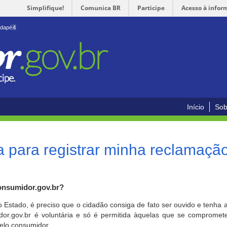
Simplifique!
Comunica BR
Participe
Acesso à infor
odapé
4
Início
Sob
 para registrar minha reclamaçã
onsumidor.gov.br?
o Estado, é preciso que o cidadão consiga de fato ser ouvido e tenha 
or.gov.br é voluntária e só é permitida àquelas que se comprometem
elo consumidor.