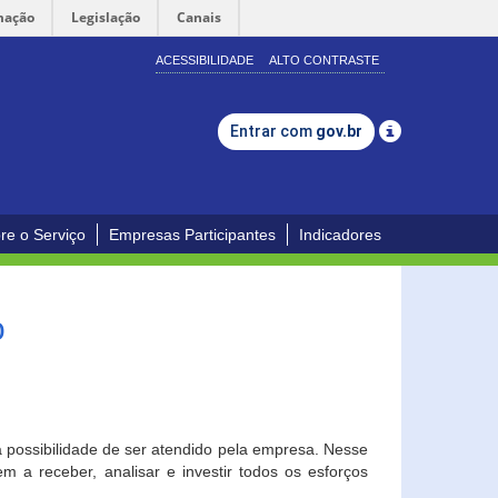
mação
Legislação
Canais
ACESSIBILIDADE
ALTO CONTRASTE
Entrar com
gov.br
re o Serviço
Empresas Participantes
Indicadores
o
a possibilidade de ser atendido pela empresa. Nesse
 a receber, analisar e investir todos os esforços