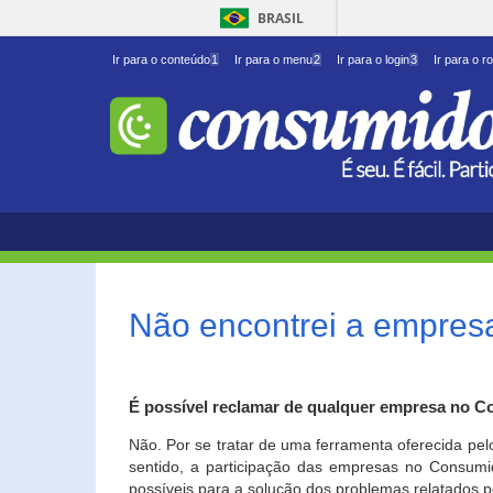
BRASIL
Ir para o conteúdo
1
Ir para o menu
2
Ir para o login
3
Ir para o r
Não encontrei a empresa
É possível reclamar de qualquer empresa no C
Não. Por se tratar de uma ferramenta oferecida pel
sentido, a participação das empresas no Consumid
possíveis para a solução dos problemas relatados p