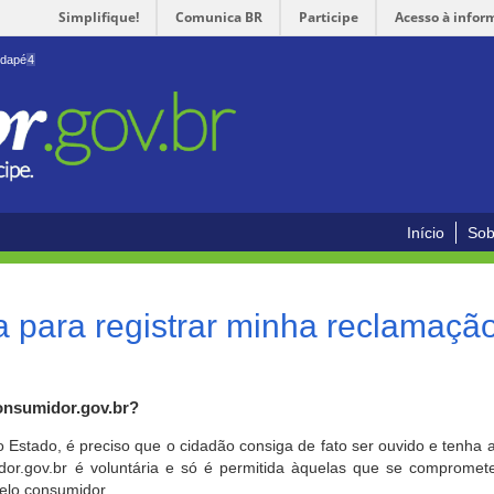
Simplifique!
Comunica BR
Participe
Acesso à infor
odapé
4
Início
Sob
 para registrar minha reclamaçã
onsumidor.gov.br?
o Estado, é preciso que o cidadão consiga de fato ser ouvido e tenha 
or.gov.br é voluntária e só é permitida àquelas que se comprometem
elo consumidor.