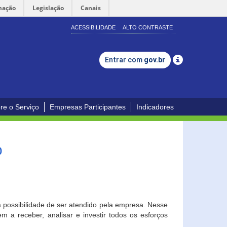
mação
Legislação
Canais
ACESSIBILIDADE
ALTO CONTRASTE
Entrar com
gov.br
re o Serviço
Empresas Participantes
Indicadores
o
a possibilidade de ser atendido pela empresa. Nesse
 a receber, analisar e investir todos os esforços