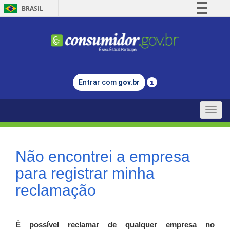
BRASIL
Simplifique!
Comunica BR
Participe
Acesso à informação
Entrar com
gov.br
Legislação
Canais
Toggle
naviga
Não encontrei a empresa
para registrar minha
reclamação
É possível reclamar de qualquer empresa no