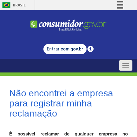
BRASIL
Simplifique!
Comunica BR
Participe
Acesso à informação
Entrar com
gov.br
Legislação
Canais
Toggle
naviga
Não encontrei a empresa
para registrar minha
reclamação
É possível reclamar de qualquer empresa no