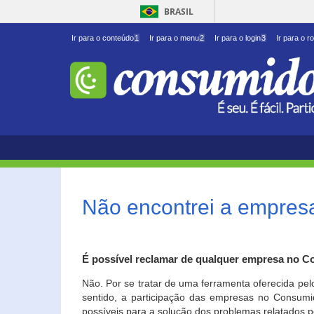
BRASIL
Ir para o conteúdo
1
Ir para o menu
2
Ir para o login
3
Ir para o r
Não encontrei a empresa
É possível reclamar de qualquer empresa no C
Não. Por se tratar de uma ferramenta oferecida pel
sentido, a participação das empresas no Consumid
possíveis para a solução dos problemas relatados p