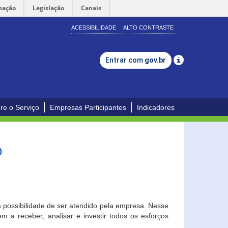
mação
Legislação
Canais
ACESSIBILIDADE
ALTO CONTRASTE
Entrar com
gov.br
re o Serviço
Empresas Participantes
Indicadores
o
a possibilidade de ser atendido pela empresa. Nesse
 a receber, analisar e investir todos os esforços