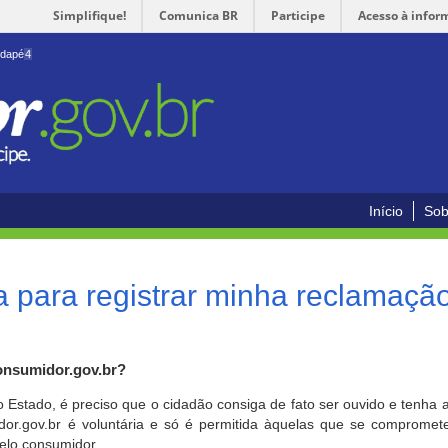
Simplifique!
Comunica BR
Participe
Acesso à infor
odapé
4
Início
Sob
 para registrar minha reclamaçã
onsumidor.gov.br?
o Estado, é preciso que o cidadão consiga de fato ser ouvido e tenha 
or.gov.br é voluntária e só é permitida àquelas que se comprometem
elo consumidor.