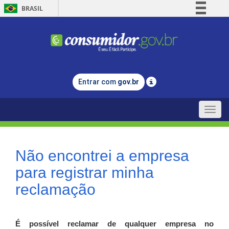
BRASIL
Simplifique!
Comunica BR
Participe
Acesso à informação
Entrar com
gov.br
Legislação
Canais
Toggle
naviga
Não encontrei a empresa
para registrar minha
reclamação
É possível reclamar de qualquer empresa no