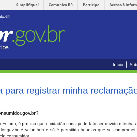
Simplifique!
Comunica BR
Participe
Acesso à infor
odapé
4
Início
Sob
 para registrar minha reclamaçã
onsumidor.gov.br?
o Estado, é preciso que o cidadão consiga de fato ser ouvido e tenha 
or.gov.br é voluntária e só é permitida àquelas que se comprometem
elo consumidor.