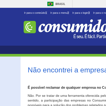
BRASIL
Ir para o conteúdo
1
Ir para o menu
2
Ir para o login
3
Ir para o r
Não encontrei a empresa
É possível reclamar de qualquer empresa no C
Não. Por se tratar de uma ferramenta oferecida pel
sentido, a participação das empresas no Consumid
possíveis para a solução dos problemas relatados p