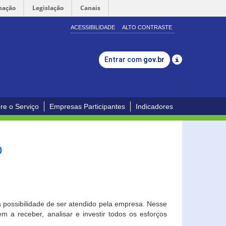
mação
Legislação
Canais
ACESSIBILIDADE
ALTO CONTRASTE
Entrar com
gov.br
re o Serviço
Empresas Participantes
Indicadores
o
a possibilidade de ser atendido pela empresa. Nesse
 a receber, analisar e investir todos os esforços