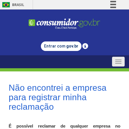
BRASIL
Simplifique!
Comunica BR
Participe
Acesso à informação
Entrar com
gov.br
Legislação
Canais
Toggle
naviga
Não encontrei a empresa
para registrar minha
reclamação
É possível reclamar de qualquer empresa no