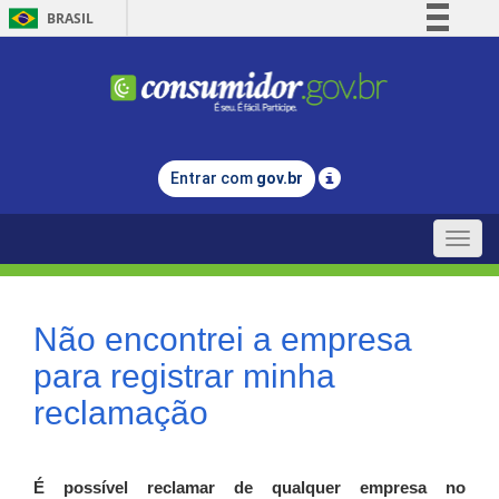
BRASIL
Simplifique!
Comunica BR
Participe
Acesso à informação
Entrar com
gov.br
Legislação
Canais
Toggle
naviga
Não encontrei a empresa
para registrar minha
reclamação
É possível reclamar de qualquer empresa no