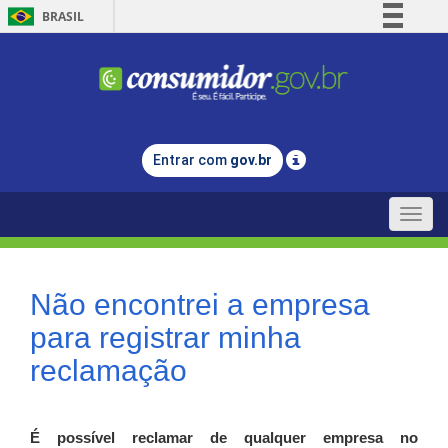
BRASIL
Simplifique!
Comunica BR
Participe
Acesso à informação
Entrar com
gov.br
Legislação
Canais
Toggle
naviga
Não encontrei a empresa
para registrar minha
reclamação
É possível reclamar de qualquer empresa no