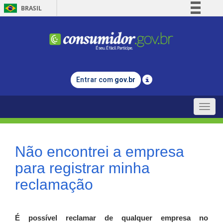
BRASIL
Simplifique!
Comunica BR
Participe
Acesso à informação
Entrar com
gov.br
Legislação
Canais
Toggle
naviga
Não encontrei a empresa
para registrar minha
reclamação
É possível reclamar de qualquer empresa no